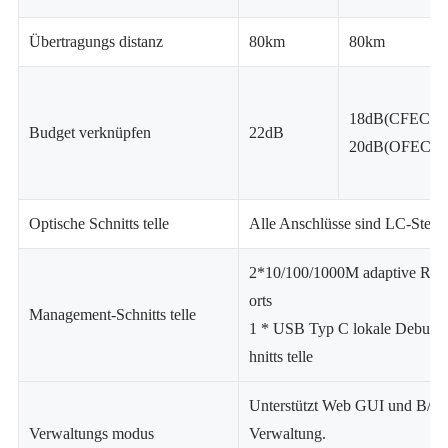
Übertragungs distanz
80km
80km
18dB(CFEC)
Budget verknüpfen
22dB
20dB(OFEC)
Optische Schnitts telle
Alle Anschlüsse sind LC-Steck
2*10/100/1000M adaptive RJ4
orts
Management-Schnitts telle
1 * USB Typ C lokale Debuggin
hnitts telle
Unterstützt Web GUI und B/S ze
Verwaltungs modus
Verwaltung.