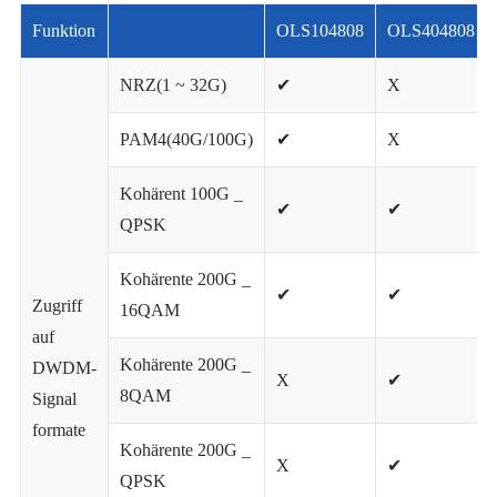
Funktion
OLS104808
OLS404808
NRZ(1 ~ 32G)
✔
X
PAM4(40G/100G)
✔
X
Kohärent 100G _
✔
✔
QPSK
Kohärente 200G _
✔
✔
Zugriff
16QAM
auf
Kohärente 200G _
DWDM-
X
✔
8QAM
Signal
formate
Kohärente 200G _
X
✔
QPSK