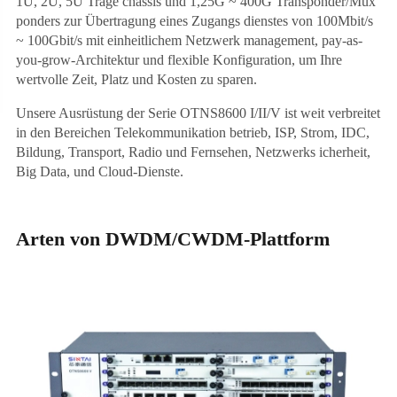
1U, 2U, 5U Trage chassis und 1,25G ~ 400G Transponder/Mux
ponders zur Übertragung eines Zugangs dienstes von 100Mbit/s
~ 100Gbit/s mit einheitlichem Netzwerk management, pay-as-
you-grow-Architektur und flexible Konfiguration, um Ihre
wertvolle Zeit, Platz und Kosten zu sparen.
Unsere Ausrüstung der Serie OTNS8600 I/II/V ist weit verbreitet
in den Bereichen Telekommunikation betrieb, ISP, Strom, IDC,
Bildung, Transport, Radio und Fernsehen, Netzwerks icherheit,
Big Data, und Cloud-Dienste.
Arten von DWDM/CWDM-Plattform
1U Plattform
2U Plattform