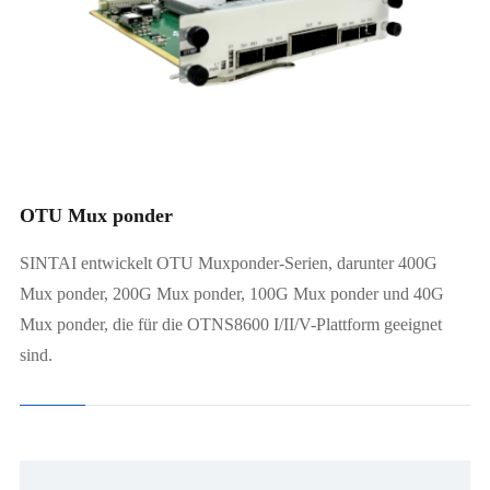
400G Mux ponder (CFP2)
200G Mux ponder
100G Mux ponder
OTU Mux ponder
SINTAI entwickelt OTU Muxponder-Serien, darunter 400G
Mux ponder, 200G Mux ponder, 100G Mux ponder und 40G
Mux ponder, die für die OTNS8600 I/II/V-Plattform geeignet
sind.
100G CFP2 Transponder
100G CFP-Transponder