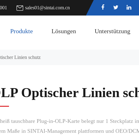
7001
sales01@sintai.com.cn
Produkte
Lösungen
Unterstützung
ischer Linien schutz
LP Optischer Linien sc
heiß tauschbare Plug-in-OLP-Karte belegt nur 1 Steckplatz
em Maße in SINTAI-Management plattformen und OEO/DCM/