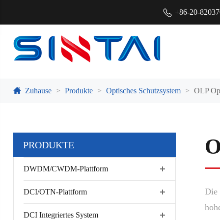
+86-20-8203
Zuhause
Produkte
Optisches Schutzsystem
OLP Opt
O
PRODUKTE
DWDM/CWDM-Plattform
Die 
DCI/OTN-Plattform
hoh
DCI Integriertes System