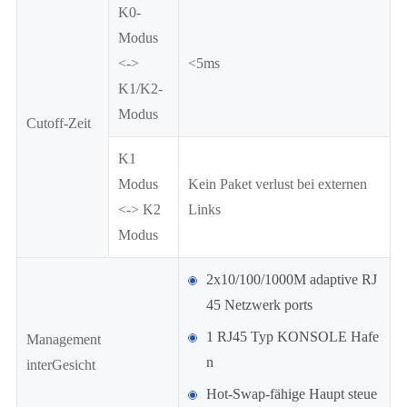
K0-
Modus
<->
<5ms
K1/K2-
Modus
Cutoff-Zeit
K1
Modus
Kein Paket verlust bei externen
<-> K2
Links
Modus
2x10/100/1000M adaptive RJ
45 Netzwerk ports
1 RJ45 Typ KONSOLE Hafe
Management
n
interGesicht
Hot-Swap-fähige Haupt steue